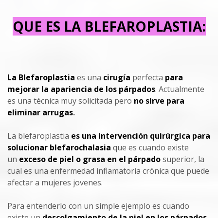
QUE ES LA BLEFAROPLASTIA:
La Blefaroplastia
es una
cirugía
perfecta
para
mejorar la apariencia de los párpados
. Actualmente
es una técnica muy solicitada pero
no sirve para
eliminar arrugas
.
La blefaroplastia
es una intervención quirúrgica para
solucionar blefarochalasia
que es cuando existe
un
exceso de piel o grasa en el párpado
superior, la
cual es una enfermedad inflamatoria crónica que puede
afectar a mujeres jovenes.
Para entenderlo con un simple ejemplo es cuando
existe un
descolgamiento de la piel en los párpados