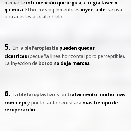
mediante
intervención quirúrgica, cirugía laser o
química
. El
botox
simplemente es
inyectable
, se usa
una anestesia local o hielo
5.
En la
blefaroplastia
pueden quedar
cicatrices
(pequeña linea horizontal poro perceptible).
La inyección de
botox
no deja marcas
.
6.
La
blefaroplastia
es un
tratamiento mucho mas
complejo
y por lo tanto necesitará
mas tiempo de
recuperación
.