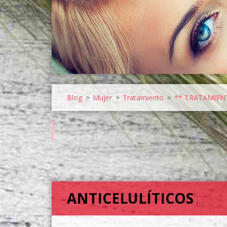
Blog
>
Mujer
>
Tratamiento
>
** TRATAMIEN
ANTICELULÍTICOS