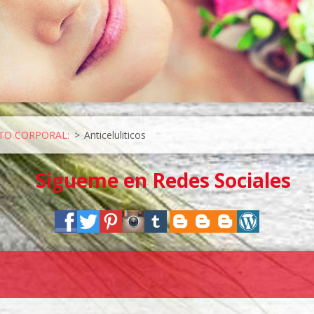
TO CORPORAL:
>
Anticeluliticos
Sigueme en Redes Sociales