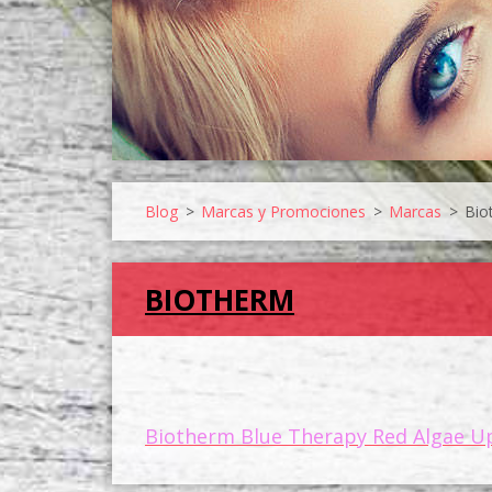
Blog
>
Marcas y Promociones
>
Marcas
>
Bio
BIOTHERM
Biotherm Blue Therapy Red Algae Up