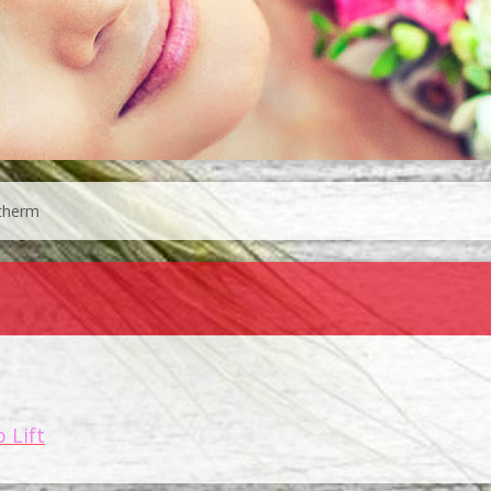
therm
 Lift