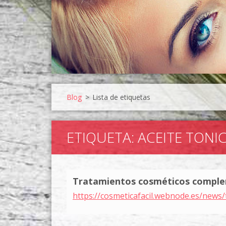
Blog
>
Lista de etiquetas
ETIQUETA: ACEITE TONI
Tratamientos cosméticos compleme
https://cosmeticafacil.webnode.es/news