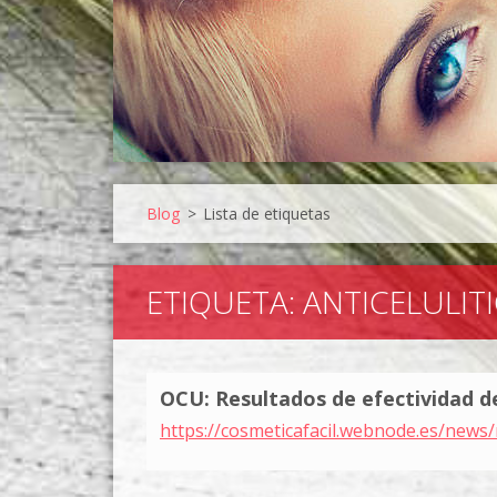
Blog
>
Lista de etiquetas
ETIQUETA: ANTICELULIT
OCU: Resultados de efectividad de
https://cosmeticafacil.webnode.es/news/r