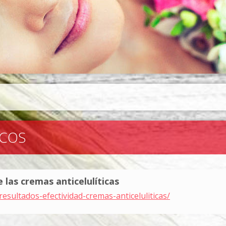
ICOS
 las cremas anticelulíticas
esultados-efectividad-cremas-anticeluliticas/