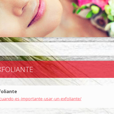
XFOLIANTE
foliante
/cuando-es-importante-usar-un-exfoliante/