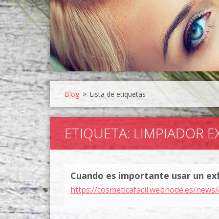
Blog
>
Lista de etiquetas
ETIQUETA: LIMPIADOR E
Cuando es importante usar un ex
https://cosmeticafacil.webnode.es/news