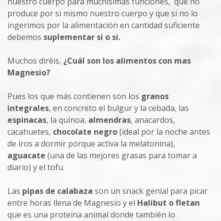
nuestro cuerpo para muchísimas funciones, que no
produce por si mismo nuestro cuerpo y que si no lo
ingerimos por la alimentación en cantidad suficiente
debemos
suplementar si o si.
Muchos diréis,
¿Cuál son los alimentos con mas
Magnesio?
Pues los que más contienen son los
granos
integrales
, en concreto el bulgur y la cebada, las
espinacas
, la quínoa,
almendras
, anacardos,
cacahuetes,
chocolate negro
(ideal por la noche antes
de iros a dormir porque activa la melatonina),
aguacate
(una de las mejores grasas para tomar a
diario) y el tofu.
Las
pipas de calabaza
son un snack genial para picar
entre horas llena de Magnesio y el
Halibut o fletan
que es una proteína animal donde también lo