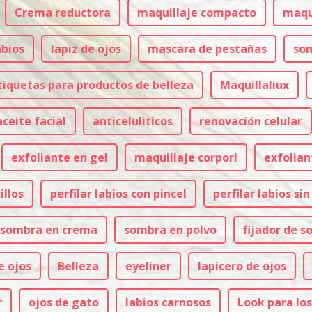
Crema reductora
maquillaje compacto
maqui
abios
lapiz de ojos
mascara de pestañas
so
tiquetas para productos de belleza
Maquillaliux
aceite facial
anticeluliticos
renovación celular
exfoliante en gel
maquillaje corporl
exfolian
illos
perfilar labios con pincel
perfilar labios sin
sombra en crema
sombra en polvo
fijador de s
e ojos
Belleza
eyeliner
lapicero de ojos
r
ojos de gato
labios carnosos
Look para los