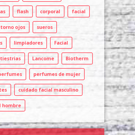
ías
flash
corporal
facial
torno ojos
sueros
s
limpiadores
Facial
tiestrias
Lancome
Biotherm
perfumes
perfumes de mujer
tes
cuidado facial masculino
el hombre