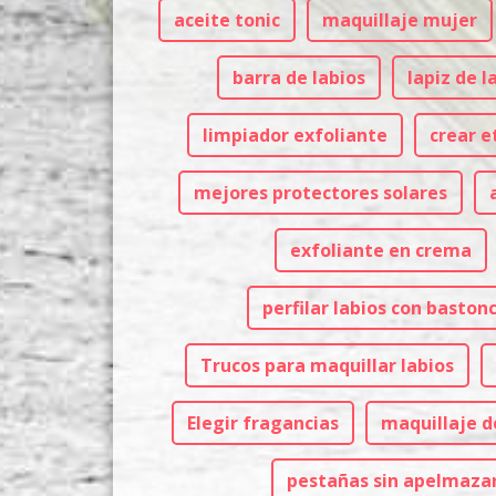
aceite tonic
maquillaje mujer
barra de labios
lapiz de l
limpiador exfoliante
crear e
mejores protectores solares
exfoliante en crema
perfilar labios con bastonc
Trucos para maquillar labios
Elegir fragancias
maquillaje d
pestañas sin apelmaza