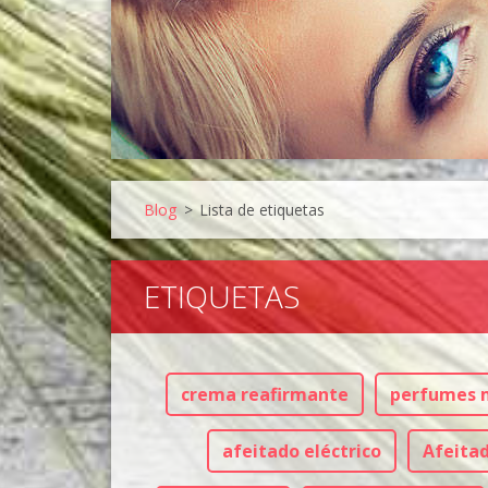
Blog
>
Lista de etiquetas
ETIQUETAS
crema reafirmante
perfumes 
afeitado eléctrico
Afeita