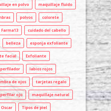
llaje en polvo
maquillaje fluido
mbras
polvos
colorete
Farma13
cuidado del cabello
belleza
esponja exfoliante
te facial
Exfoliante
 perfilador
labios rojos
ombra de ojos
tarjetas regalo
perfilar ojo
maquillaje natural
 Oscar
Tipos de piel