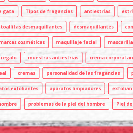
e gata
Tipos de fragancias
antiestrías
estr
toallitas desmaquillantes
desmaquillantes
con
e marcas cosméticas
maquillaje facial
mascarilla
 regalo
muestras antiestrias
crema corporal an
eal
cremas
personalidad de las fragancias
atos exfoliantes
aparatos limpiadores
exfolian
 hombre
problemas de la piel del hombre
Piel d