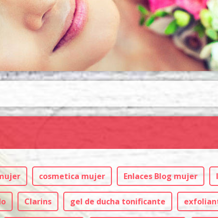
mujer
cosmetica mujer
Enlaces Blog mujer
do
Clarins
gel de ducha tonificante
exfolian