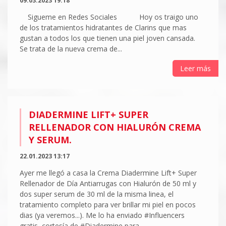
09.03.2023 19:18
Sigueme en Redes Sociales Hoy os traigo uno
de los tratamientos hidratantes de Clarins que mas
gustan a todos los que tienen una piel joven cansada.
Se trata de la nueva crema de...
Leer más
DIADERMINE LIFT+ SUPER
RELLENADOR CON HIALURÓN CREMA
Y SERUM.
22.01.2023 13:17
Ayer me llegó a casa la Crema Diadermine Lift+ Super
Rellenador de Día Antiarrugas con Hialurón de 50 ml y
dos super serum de 30 ml de la misma linea, el
tratamiento completo para ver brillar mi piel en pocos
dias (ya veremos...). Me lo ha enviado #Influencers
gratis, cortesía de #Diadermine para...