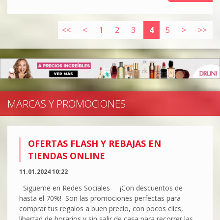
<<
<
1
2
3
4
5
>
>>
MARCAS Y PROMOCIONES
OFERTAS FLASH Y REBAJAS EN
TIENDAS ONLINE
11.01.2024 10:22
Sigueme en Redes Sociales ¡Con descuentos de
hasta el 70%! Son las promociones perfectas para
comprar tus regalos a buen precio, con pocos clics,
libertad de horarios y sin salir de casa para recorrer las